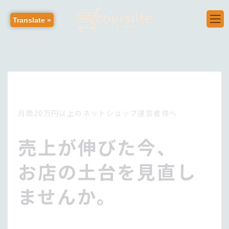
コ
ナ
ン
ビ
Translate »
新規EC制作
テ
ゲ
ン
ー
ツ
シ
へ
ョ
ス
ン
キ
に
ッ
移
プ
動
月商20万円以上のネットショップ運営者様へ
売上が伸びた今、
お店の
土台
を見直し
ませんか。