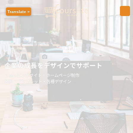
コ
ナ
ン
ビ
Translate »
テ
ゲ
ン
ー
ツ
シ
へ
ョ
ス
ン
キ
に
ッ
移
プ
動
企業の成長をデザインでサポート
ショッピングサイト・ホームページ制作
名刺・パンフレット・各種デザイン